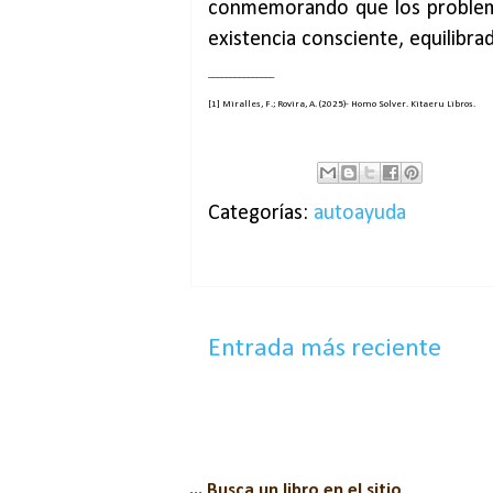
conmemorando que los problema
existencia consciente, equilibra
_______________
[1] Miralles, F.; Rovira, A. (2025)- Homo Solver. Kitaeru Libros.
Categorías:
autoayuda
Entrada más reciente
... Busca un libro en el sitio