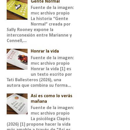
Gente Normal
Fuente de la imagen:
mvc archivo propio
La historia “Gente
Normal” creada por
Sally Rooney expone la
interconexión entre Marianne y
Connell,...
Honrar la vida
Fuente de la imagen:
mvc archivo propio
Honrar la vida [1] es
un texto escrito por
Tati Ballesteros (2026), una
autora que combina su forma...
Así es como lo verás
mañana
Fuente de la imagen:
mvc archivo propio
La psicóloga Clapés
(2026) [1] propone hacer la vida
más amable a través de "Así es